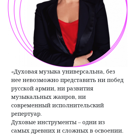
«Конкурс по праву считается одним из
«Духовая музыка универсальна, без
крупнейших музыкальных проектов
нее невозможно представить ни побед
Вологодской области!
русской армии, ни развития
Благодаря новому онлайн формату
музыкальных жанров, ни
«Северная Рапсодия» сделает
современный исполнительский
настоящий прорыв! Все концерты,
репертуар.
конкурсные прослушивания и мастер-
Духовые инструменты – одни из
классы будут доступны слушателям и
самых древних и сложных в освоении.