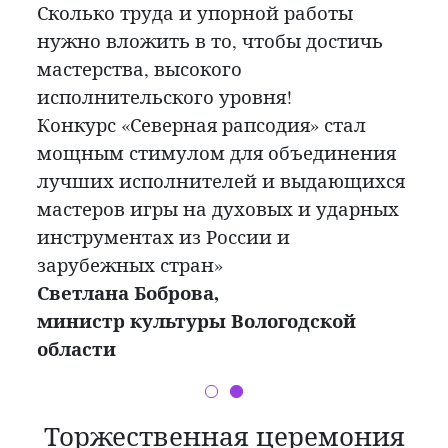
«болельщикам» во всем мире!»
Сколько труда и упорной работы
Михаил Брызгалов,
нужно вложить в то, чтобы достичь
Президент Российского Духового
мастерства, высокого
общества, генеральный директор
исполнительского уровня!
Российского национального музея
Конкурс «Северная рапсодия» стал
музыки, заслуженный деятель
мощным стимулом для объединения
искусств РФ
лучших исполнителей и выдающихся
мастеров игры на духовых и ударных
инструментах из России и
зарубежных стран»
Светлана Боброва,
министр культуры Вологодской
области
Торжественная церемония