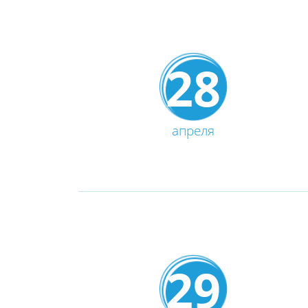
28
апреля
29